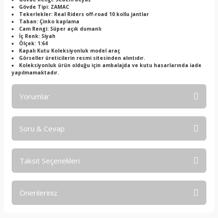
Gövde Tipi: ZAMAC
Tekerlekler: Real Riders off-road 10 kollu jantlar
Taban: Çinko kaplama
Cam Rengi: Süper açık dumanlı
İç Renk: Siyah
Ölçek: 1:64
Kapalı Kutu Koleksiyonluk model araç
Görseller üreticilerin resmi sitesinden alıntıdır.
Koleksiyonluk ürün olduğu için ambalajda ve kutu hasarlarında iade
yapılmamaktadır.
Yorumlar
Soru & Cevap
Bu ürüne ilk yorumu siz yapın!
Taksit Seçenekleri
Yorum Yaz
Ürün hakkında henüz soru sorulmamış.
Önerileriniz
Soru Sor
Bu ürünün fiyat bilgisi, resim, ürün açıklamalarında ve diğer