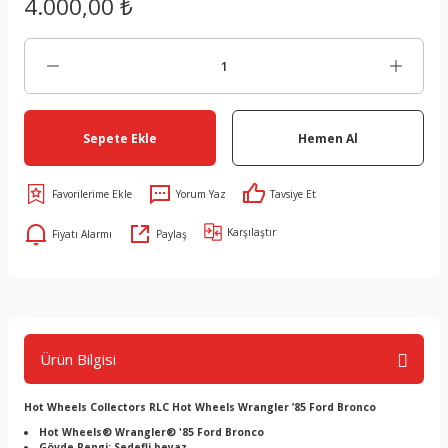
4.000,00 ₺
Sepete Ekle
Hemen Al
Yorum Yaz
Tavsiye Et
Karşılaştır
Fiyatı Alarmı
Paylaş
Ürün Bilgisi
Hot Wheels Collectors RLC Hot Wheels Wrangler ’85 Ford Bronco
Hot Wheels® Wrangler® '85 Ford Bronco
Gövde Rengi: Sedefli beyaz