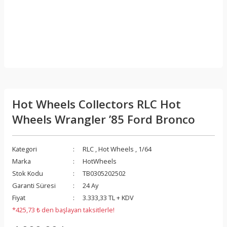
Hot Wheels Collectors RLC Hot
Wheels Wrangler ’85 Ford Bronco
Kategori
RLC
,
Hot Wheels
,
1/64
Marka
HotWheels
Stok Kodu
TB0305202502
Garanti Süresi
24 Ay
Fiyat
3.333,33 TL + KDV
*425,73 ₺ den başlayan taksitlerle!