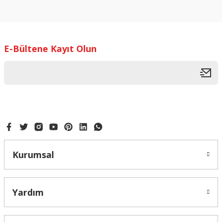
konularda yetersiz gördüğünüz noktaları öneri formunu
kullanarak tarafımıza iletebilirsiniz.
Görüş ve önerileriniz için teşekkür ederiz.
E-Bültene Kayıt Olun
Ürün resmi kalitesiz, bozuk veya görüntülenemiyor.
Ürün açıklamasında eksik bilgiler bulunuyor.
Ürün bilgilerinde hatalar bulunuyor.
Ürün fiyatı diğer sitelerden daha pahalı.
Bu ürüne benzer farklı alternatifler olmalı.
Kurumsal
Gönder
Yardım