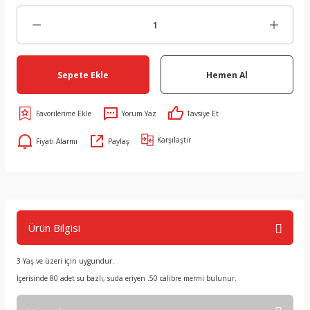
Sepete Ekle
Hemen Al
Yorum Yaz
Tavsiye Et
Karşılaştır
Fiyatı Alarmı
Paylaş
Ürün Bilgisi
3 Yaş ve üzeri için uygundur.
İçerisinde 80 adet su bazlı, suda eriyen .50 calibre mermi bulunur.