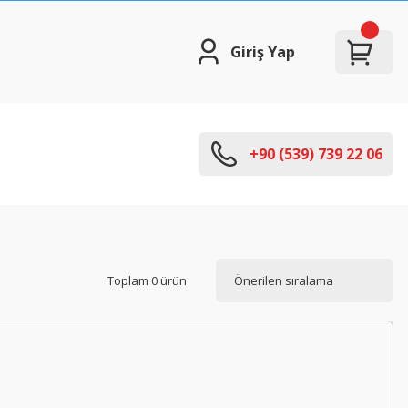
Giriş Yap
+90 (539) 739 22 06
Toplam 0 ürün