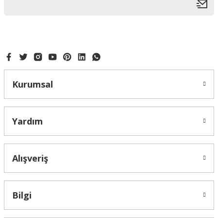
Kurumsal
Yardım
Alışveriş
Bilgi