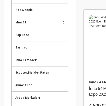
Hot Wheels
Mini GT
Pop Race
Tarmac
Inno 64 Models
Scooter,Bisiklet,Paten
Inno 64 M
Almost Real
İnno 64 M
Expo 2025
Araba Markaları
HondaNSX
4.500,0
Bunny''