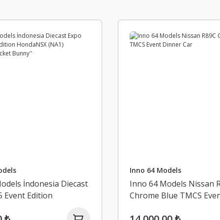
odels
Inno 64 Models
odels İndonesia Diecast
Inno 64 Models Nissan 
 Event Edition
Chrome Blue TMCS Even
 (NA1) ''Pandem Rocket
Car
0 ₺
14.000,00 ₺