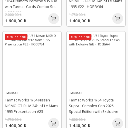
1/64 Bisimoto Porsche 935 K3V
NISMO GT-R LM 24h of Le Mans
with Tarmac Cards Combo Set -
1995 #22 - HOBBY64
HOBBY64
2.000,00 ₺
1.750,00 ₺
1.600,00 ₺
1.400,00 ₺
%20 İndirimli
%20 İndirimli
TARMAC
TARMAC
Tarmac Works 1/64 Nissan
Tarmac Works 1/64 Toyota
NISMO GT-R LM 24h of Le Mans
Supra - Complex Con 2025
1995 Presentation #23 -
Special Edition with Exclusive
HOBBY64
Gift - HOBBY64
1.750,00 ₺
1.800,00 ₺
1.400,00 ₺
1.440,00 ₺